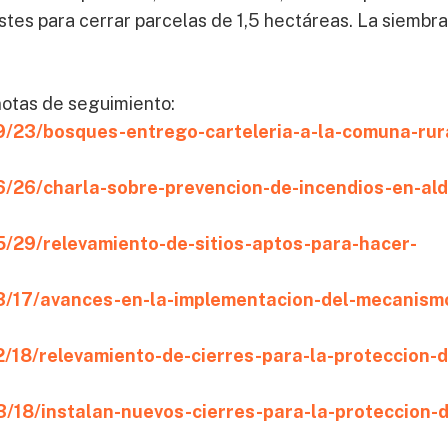
ostes para cerrar parcelas de 1,5 hectáreas. La siembra
notas de seguimiento:
9/23/bosques-entrego-carteleria-a-la-comuna-rur
6/26/charla-sobre-prevencion-de-incendios-en-al
5/29/relevamiento-de-sitios-aptos-para-hacer-
03/17/avances-en-la-implementacion-del-mecanism
/18/relevamiento-de-cierres-para-la-proteccion-d
/18/instalan-nuevos-cierres-para-la-proteccion-