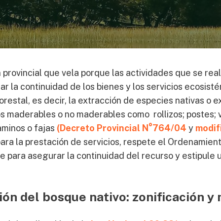
n provincial que vela porque las actividades que se re
ar la continuidad de los bienes y los servicios ecosis
restal, es decir, la extracción de especies nativas o 
s maderables o no maderables como rollizos; postes; va
aminos o fajas
(Decreto Provincial N°764/04
y
modifi
 para la prestación de servicios, respete el Ordenamient
e para asegurar la continuidad del recurso y estipul
ón del bosque nativo: zonificación y