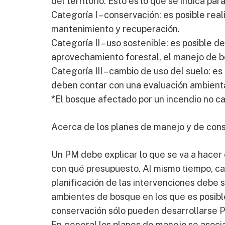
del territorio. Esto es lo que se indica pa
Categoría I – conservación: es posible re
mantenimiento y recuperación.
Categoría II – uso sostenible: es posible 
aprovechamiento forestal, el manejo de b
Categoría III – cambio de uso del suelo: e
deben contar con una evaluación ambienta
*El bosque afectado por un incendio no ca
Acerca de los planes de manejo y de con
Un PM debe explicar lo que se va a hacer 
con qué presupuesto. Al mismo tiempo, car
planificación de las intervenciones debe 
ambientes de bosque en los que es posible
conservación sólo pueden desarrollarse P
En general los planes de manejo se asoci