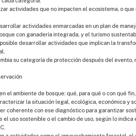
ra cada categoría:
alizar actividades que no impacten el ecosistema, o qu
desarrollar actividades enmarcadas en un plan de manej
osque con ganadería integrada, y el turismo sustentab
s posible desarrollar actividades que implican la trans
l.
mbia su categoría de protección después del evento, ni
servación
en el ambiente de bosque: qué, para qué o con qué fin
acterizar la situación legal, ecológica, económica y so
ser coherente con ese diagnóstico para garantizar soste
 el uso sostenible o el cambio de uso, según lo indic
C.
an a actividades como el aprovechamiento forestal, e