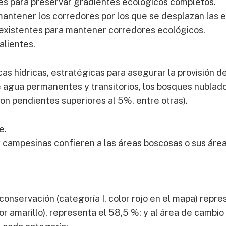
es para preservar gradientes ecológicos completos.
mantener los corredores por los que se desplazan las 
s existentes para mantener corredores ecológicos.
alientes.
as hídricas, estratégicas para asegurar la provisión d
e agua permanentes y transitorios, los bosques nublado
on pendientes superiores al 5%, entre otras).
e.
 campesinas confieren a las áreas boscosas o sus área
onservación (categoría I, color rojo en el mapa) repres
lor amarillo), representa el 58,5 %; y al área de cambio 