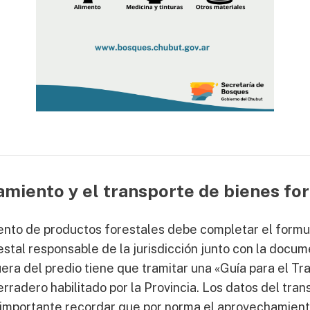
amiento y el transporte de bienes fo
ento de productos forestales debe completar el formu
estal responsable de la jurisdicción junto con la docum
uera del predio tiene que tramitar una «Guía para el Tr
erradero habilitado por la Provincia. Los datos del tran
Es importante recordar que por norma el aprovechamie