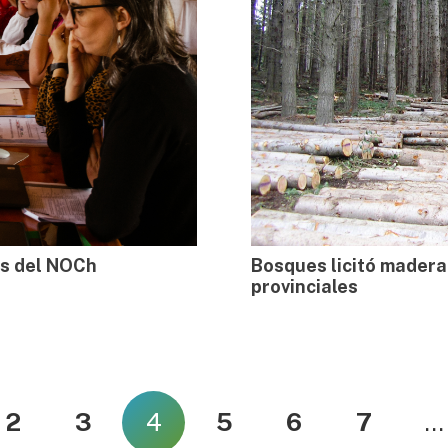
es del NOCh
Bosques licitó madera
provinciales
2
3
4
5
6
7
…